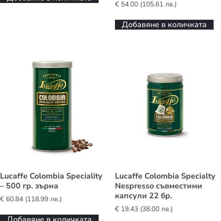
€
54.00
(
105.61
лв.
)
Добавяне в количката
Lucaffe Colombia Speciality
Lucaffe Colombia Specialty
– 500 гр. зърна
Nespresso съвместими
капсули 22 бр.
€
60.84
(
118.99
лв.
)
€
19.43
(
38.00
лв.
)
Добавяне в количката