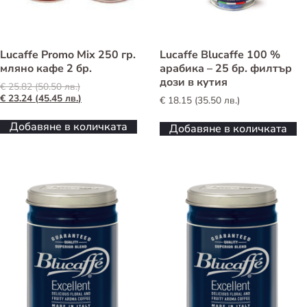
Lucaffe Promo Mix 250 гр.
Lucaffe Blucaffe 100 %
мляно кафе 2 бр.
арабика – 25 бр. филтър
дози в кутия
Original
€
25.82
(
50.50
лв.
)
price
Текущата
€
23.24
(
45.45
лв.
)
€
18.15
(
35.50
лв.
)
was:
цена
€ 25.82
е:
Добавяне в количката
Добавяне в количката
(50.50 лв.).
€ 23.24
(45.45 лв.).