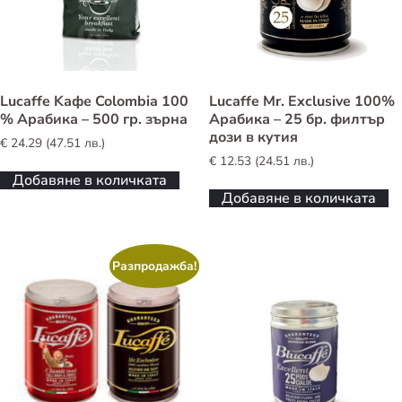
Lucaffe Kафе Colombia 100
Lucaffe Mr. Exclusive 100%
% Арабика – 500 гр. зърна
Арабика – 25 бр. филтър
дози в кутия
€
24.29
(
47.51
лв.
)
€
12.53
(
24.51
лв.
)
Добавяне в количката
Добавяне в количката
Разпродажба!