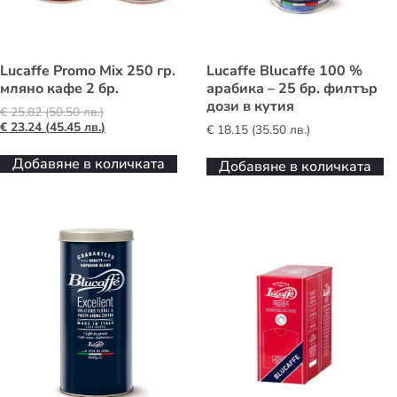
Lucaffe Promo Mix 250 гр.
Lucaffe Blucaffe 100 %
мляно кафе 2 бр.
арабика – 25 бр. филтър
дози в кутия
Original
€
25.82
(
50.50
лв.
)
price
Текущата
€
23.24
(
45.45
лв.
)
€
18.15
(
35.50
лв.
)
was:
цена
€ 25.82
е:
Добавяне в количката
Добавяне в количката
(50.50 лв.).
€ 23.24
(45.45 лв.).