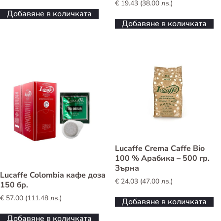
€
19.43
(
38.00
лв.
)
Добавяне в количката
Добавяне в количката
Lucaffe Crema Caffe Bio
100 % Арабика – 500 гр.
Зърна
Lucaffe Colombia кафе доза
€
24.03
(
47.00
лв.
)
150 бр.
€
57.00
(
111.48
лв.
)
Добавяне в количката
Добавяне в количката