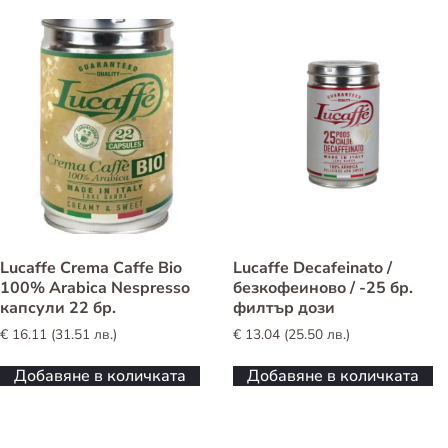
Lucaffe Crema Caffe Bio
Lucaffe Decafeinato /
100% Arabica Nespresso
безкофеиново / -25 бр.
капсули 22 бр.
филтър дози
€
16.11
(
31.51
лв.
)
€
13.04
(
25.50
лв.
)
Добавяне в количката
Добавяне в количката