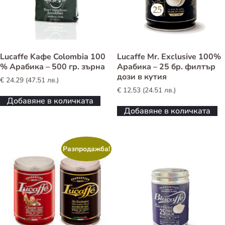
Lucaffe Kафе Colombia 100
Lucaffe Mr. Exclusive 100%
% Арабика – 500 гр. зърна
Арабика – 25 бр. филтър
дози в кутия
€
24.29
(
47.51
лв.
)
€
12.53
(
24.51
лв.
)
Добавяне в количката
Добавяне в количката
Разпродажба!